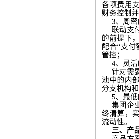
各项费用
财务控制并
3
、周密
联动支
的前提下
配合“支付
管控；
4
、灵活
针对需
池中的内
分支机构和
5
、最低
集团企
终清算，
流动性。
三、产
产品方