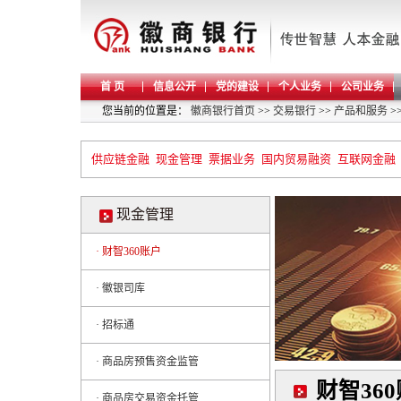
首 页
信息公开
党的建设
个人业务
公司业务
您当前的位置是：
徽商银行首页
>>
交易银行
>>
产品和服务
>
供应链金融
现金管理
票据业务
国内贸易融资
互联网金融
现金管理
· 财智360账户
· 徽银司库
· 招标通
· 商品房预售资金监管
财智36
· 商品房交易资金托管