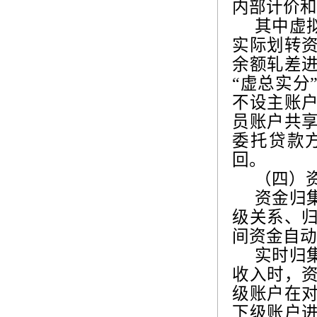
内部计价和
其中虚
实际划转
余额轧差
“虚总实分
不设主账
员账户共
委托贷款
回。
（四）
资金归
级关系、
间资金自动
实时归
收入时，
级账户在
下级账户