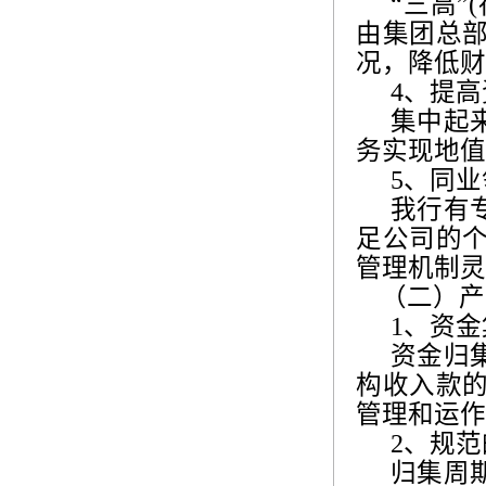
“三高”
(
由集团总
况，降低财
4
、提高
集中起
务实现地值
5
、同业
我行有
足公司的
管理机制灵
（二）产
1
、资金
资金归
构收入款
管理和运作
2
、规范
归集周