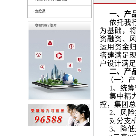
· 案款通
一、产
依托我
交易银行简介
为基础，
资融资、
运用资金
搭建满足
户设计满足
二、产
（一）产
1
、统筹
集中精
控，集团总
2
、风险
对分支
3
、降低