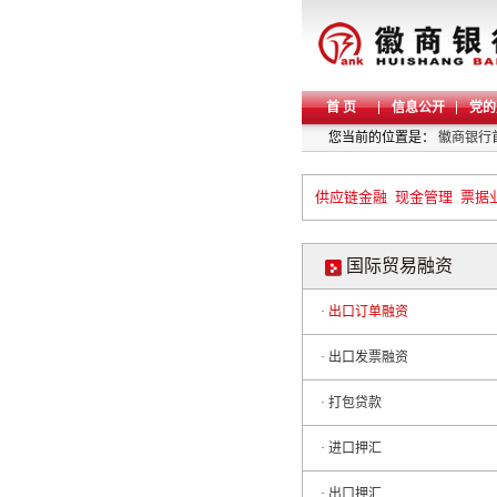
首 页
信息公开
党的
您当前的位置是：
徽商银行
供应链金融
现金管理
票据
国际贸易融资
· 出口订单融资
· 出口发票融资
· 打包贷款
· 进口押汇
· 出口押汇