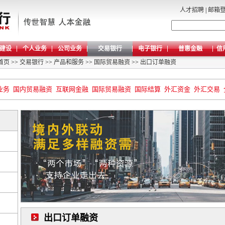
人才招聘
|
邮箱
建设
个人业务
公司业务
交易银行
电子银行
普惠金融
信
首页
>>
交易银行
>>
产品和服务
>>
国际贸易融资
>>
出口订单融资
业务
国内贸易融资
互联网金融
国际贸易融资
国际结算
外汇资金
外汇交易
出口订单融资