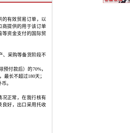
供的有效贸易订单，以
口商提供的用于该订单
输等资金支付的国际贸
产、采购等备货阶段不
除预付款后）的
70%
，
，最长不超过
180
天；
外币。
情况正常，在我行核有
录良好，出口采用托收
；