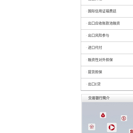
· 国际信用证福费廷
· 出口应收账款池融资
· 出口风险参与
· 进口代付
· 融资性对外担保
· 提货担保
· 出口E贷
交易银行简介