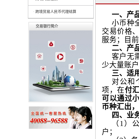
· 跨境贸易人民币代理结算
一、产
小币种
交易银行简介
交易价格
服务；目前
二、产
客户无
少大量账户
三、适
对公和
项，在
付
可以通过
币种汇出，
四、业
（
1
）
户；