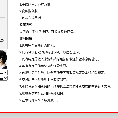
1.
手续简单，办理方便
2.
贷款期限长
3.
还款方式灵活
担保方式：
以所购二手住房抵押，可追加其他担保。
适用对象：
品及
1.
具有完全民事行为能力。
2.
具有合法有效的户籍证明或有效居留证明。
3.
具有稳定的收入来源和按时足额额偿还贷款本息的能力。
4.
具有良好的信用记录和还款意愿。
5.
自筹购房首付款，比例不低于国家政策规定及本行相关规定。
6.
交易房产房龄原则上不超过
25
年。
7.
所购住房为拍卖房的，须提供合法渠道拍卖成交的有关证明文件。
8.
能够提供本行认可的有效担保。
9.
在本行开立个人结算账户。