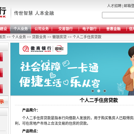
人才招聘
|
邮箱
建设
个人业务
公司业务
交易银行
电子银行
普惠金融
信
首页
>>
个人业务
>>
贷款业务
>>
徽银房贷
>>
个人二手住房贷款
个人二手住房贷款
产品简介：
个
人
二手住房贷款是指本行向借款人发放的，用于购买售房人已取得房
利，可在房地产市场上合法交易的住房的贷款。
产品特点：