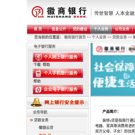
首 页
信息公开
党的建设
个人业务
公司业务
您当前的位置是：
徽商银行首页
>>
个人业务
>>
贷款业务
>>
电子银行服务
个人网上银行服务
·
下载
·
帮助
个人手机银行服务
·
帮助
企业电子银行服务
产品简介：
业务导航
贷款业务
装修
e
贷是指我行通
电器、家具等消费用途
·徽银云贷
双方父母、子女）的住房