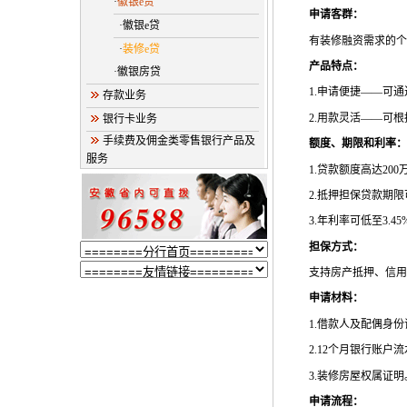
·
徽银e贷
申请客群：
·徽银e贷
有装修融资需求的个
·
装修e贷
产品特点：
·徽银房贷
1.
申请便捷——可通
存款业务
2.
用款灵活——可根
银行卡业务
手续费及佣金类零售银行产品及
额度、期限和利率
服务
1.
贷款额度高达
200
2.
抵押担保贷款期限
3.
年利率可低至
3.45
担保方式：
支持房产抵押、信用
申请材料：
1.
借款人及配偶身份
2.12
个月银行账户流
3.
装修房屋权属证明
申请流程：