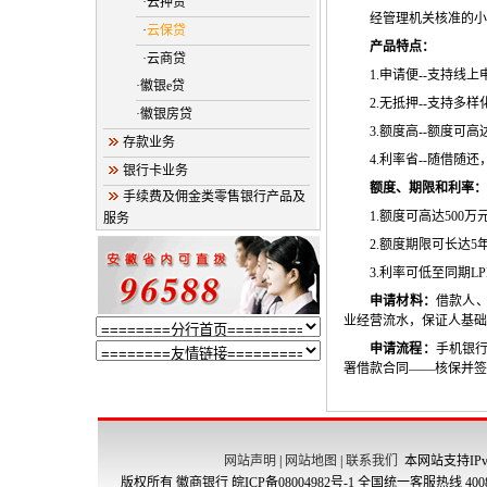
·云押贷
经管理机关核准的小
·
云保贷
产品特点：
·云商贷
1.
申请便
--
支持线上
·徽银e贷
2.
无抵押
--
支持多样
·徽银房贷
3.
额度高
--
额度可高
存款业务
4.
利率省
--
随借随还
银行卡业务
额度、期限和利率
手续费及佣金类零售银行产品及
1.
额度可高达
500
万
服务
2.
额度期限可长达
5
3.
利率可低至同期
LP
申请材料：
借款人
业经营流水，保证人基础
申请流程：
手机银
署借款合同——核保并签
网站声明
|
网站地图
|
联系我们
本网站支持IPv
版权所有 徽商银行
皖ICP备08004982号-1
全国统一客服热线 4008