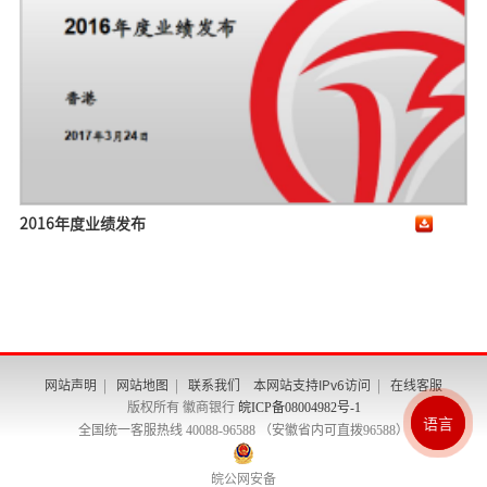
2016年度业绩发布
网站声明
|
网站地图
|
联系我们
本网站支持IPv6访问
|
在线客服
版权所有 徽商银行
皖ICP备08004982号-1
En
繁
简
语言
全国统一客服热线 40088-96588 （安徽省内可直拨96588）
皖公网安备