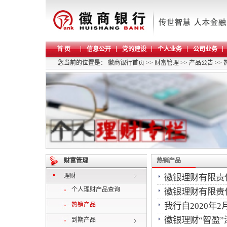
首 页
信息公开
党的建设
个人业务
公司业务
您当前的位置是：
徽商银行首页
>>
财富管理
>>
产品公告
>>
财富管理
热销产品
理财
徽银理财有限责
个人理财产品查询
徽银理财有限责
热销产品
我行自2020年
徽银理财“智盈”添
到期产品