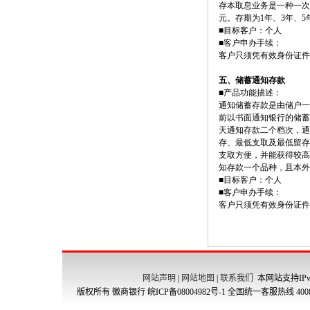
存本取息业务是一种一次
元。存期为
1
年、
3
年、
5
■目标客户：个人
■客户申办手续：
客户只须凭有效身份证件
五、储蓄通知存款
■产品功能描述：
通知储蓄存款是由储户一
前以书面通知银行的储蓄
天通知存款二个档次，通
存、最低支取及最低留存
支取方便，并能获得较高
知存款一个品种，且本外
■目标客户：个人
■客户申办手续：
客户只须凭有效身份证件
网站声明
|
网站地图
|
联系我们
本网站支持IPv
版权所有 徽商银行
皖ICP备08004982号-1
全国统一客服热线 4008