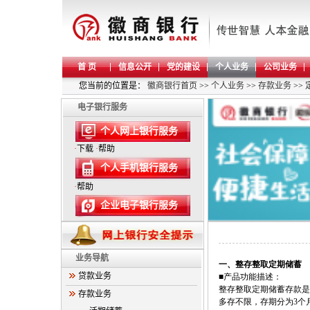
首 页
信息公开
党的建设
个人业务
公司业务
您当前的位置是：
徽商银行首页
>>
个人业务
>>
存款业务
>>
电子银行服务
个人网上银行服务
·
下载
·
帮助
个人手机银行服务
·
帮助
企业电子银行服务
业务导航
一、整存整取定期储蓄
贷款业务
■产品功能描述：
整存整取定期储蓄存款是
存款业务
多存不限，存期分为
3
个