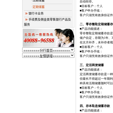
·活期储蓄
自动转存。
■目标客户：个人
·
定期储蓄
■客户申办手续：
银行卡业务
客户只须凭有效身份证件
手续费及佣金类零售银行产品及
二、零存整取定期储蓄存
服务
■产品功能描述：
零存整取定期储蓄存款是
储户自定，存期为
1
年、
3
在次月补齐，未补存者视
■目标客户：个人
■客户申办手续：
客户只须凭有效身份证件
三、定活两便储蓄
■产品功能描述：
定活两便储蓄存款是一种
但最长不得超过一年期利
种具有活期储蓄随时可以
■目标客户：个人
■客户申办手续：
客户只须凭有效身份证件
四、存本取息储蓄存款
■产品功能描述：