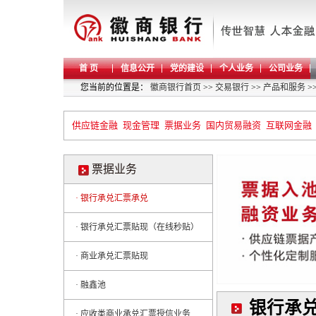
首 页
信息公开
党的建设
个人业务
公司业务
您当前的位置是：
徽商银行首页
>>
交易银行
>>
产品和服务
>
供应链金融
现金管理
票据业务
国内贸易融资
互联网金融
票据业务
· 银行承兑汇票承兑
· 银行承兑汇票贴现（在线秒贴）
· 商业承兑汇票贴现
· 融鑫池
银行承
· 应收类商业承兑汇票授信业务