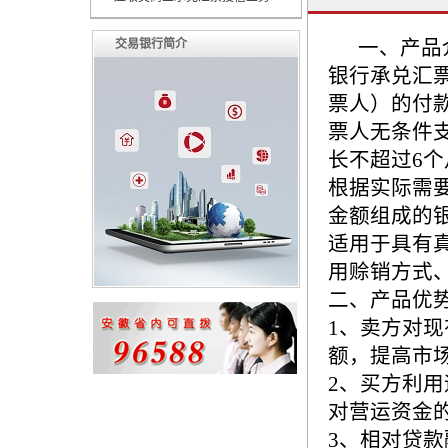
一、产品
交易银行简介
银行承兑汇
票人）的付
票人无条件
长不超过6
根据实际需
金额组成的
适用于具有
用赊销方式
二、产品优
1、卖方对
额，提高市
2、买方利
对营运资金
3、相对贷