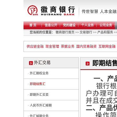
首 页
信息公开
党的建设
个人业务
公司业务
您当前的位置是：
徽商银行首页
>>
交易银行
>>
产品和服务
>
供应链金融
现金管理
票据业务
国内贸易融资
互联网金融
即期结
外汇交易
· 外汇期权业务
一、产
· 即期结售汇
银行根
户办理可
· 即期外汇买卖
并且
在成
· 人民币外汇掉期
二、产品
操作
· 外汇掉期业务