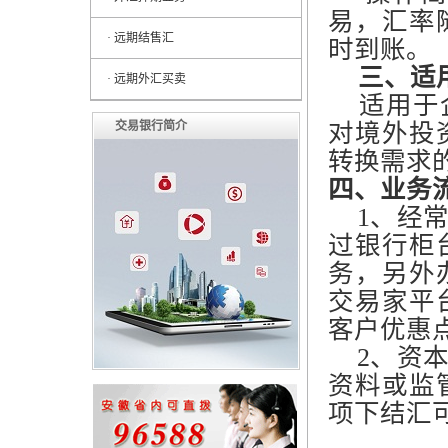
易，汇率
· 远期结售汇
时到账。
三、适
· 远期外汇买卖
适用于
交易银行简介
对境外投
转换需求
四、业务
1、经
过银行柜
务，另外
交易家平
客户优惠
2、资
资料或监
项下结汇