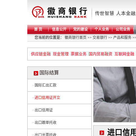
首 页
信息公开
党的建设
个人业务
公司业务
您当前的位置是：
徽商银行首页
>>
交易银行
>>
产品和服务
>
供应链金融
现金管理
票据业务
国内贸易融资
互联网金融
国际结算
· 国际汇出汇款
· 进口信用证开立
· 出口信用证
· 出口跟单托收
进口信
· 出口光票托收