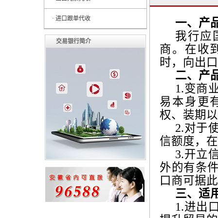
· 进口跟单代收
一、产
我行应
交易银行简介
商。在收
时，向出口
二、产
1.
变商
易本身更
权、装期以
2.
对于
信额度，在
3.
开立
外的有条
口商可据此
三、适
1.
进出