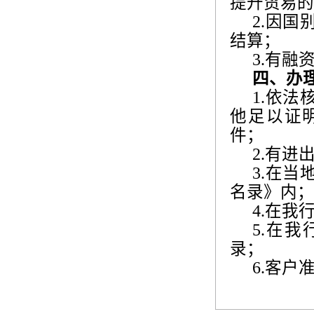
提升贸易的
2.
因国
结算；
3.
有融
四、办
1.
依法
他足以证
件；
2.
有进
3.
在当
名录》内；
4.
在我
5.
在我
录；
6.
客户