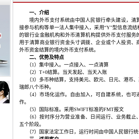
一、介绍
境内外币支付系统由中国人民银行牵头建设，清
接参与机构等单一法人集中接入，采用“
Y
”型信息流结
的银行业金融机构和外币清算机构提供外币支付服务
用于清算商业银行资金头寸调拨、企业或个人投资、
外币资金结算的境内外币支付系统。
二、优势及特点
（
1
）集中接入。一点接入、一点清算
（
2
）
T+0
结算。当天发起、当天入账
（
3
）多币种结算，支持美元、欧元、日元、港币、
瑞郎八个币种。
（
4
）市场化运作。自由加入，可自建系统，也可
作。
（
5
）国际标准。采用
SWIFT
标准的
FMT
报文
（
6
）按时序分为营业准备、日间运行、业务截止
五个阶段。
（
7
）国家法定工作日，运行时间由中国人民银行统