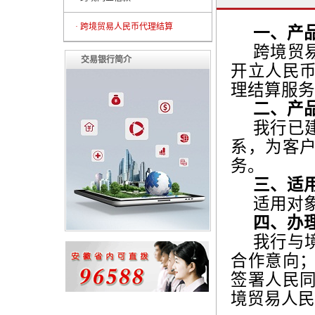
· 跨境贸易人民币代理结算
一、产
跨境贸
交易银行简介
开立人民
理结算服务
二、产
我行已
系，为客
务。
三、适
适用对
四、办
我行与
合作意向
签署人民
境贸易人民