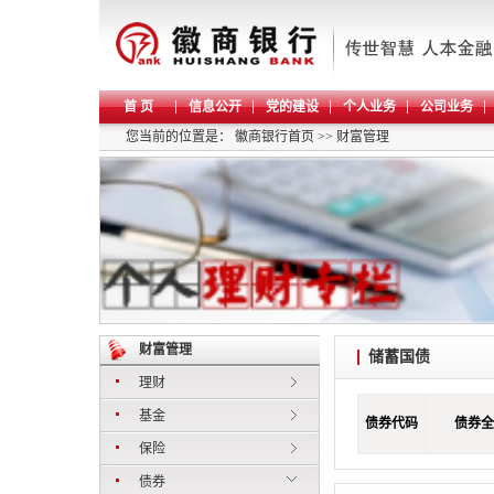
首 页
信息公开
党的建设
个人业务
公司业务
您当前的位置是：
徽商银行首页
>>
财富管理
财富管理
储蓄国债
理财
基金
债券代码
债券全
保险
债券