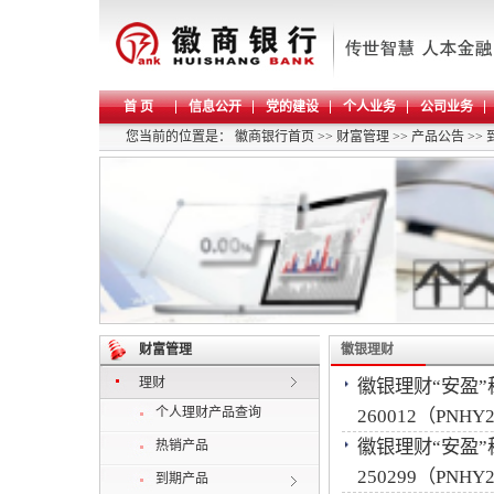
首 页
信息公开
党的建设
个人业务
公司业务
您当前的位置是：
徽商银行首页
>>
财富管理
>>
产品公告
>>
财富管理
徽银理财
理财
徽银理财“安盈
个人理财产品查询
260012（PNH
徽银理财“安盈
热销产品
250299（PNH
到期产品