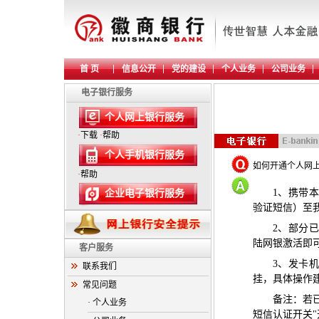
首 页
信息公开
党的建设
个人业务
公司业务
电子银行服务
个人网上银行服务
·
下载
·
帮助
个人手机银行服务
如何开通个人网
·
帮助
1
、携带本
企业电子银行服务
验证短信）至
2
、部分已
陆网银激活即
客户服务
3
、发卡机
联系我们
挂，具体操作
常见问题
备注：若
· 个人业务
短信认证开关
"