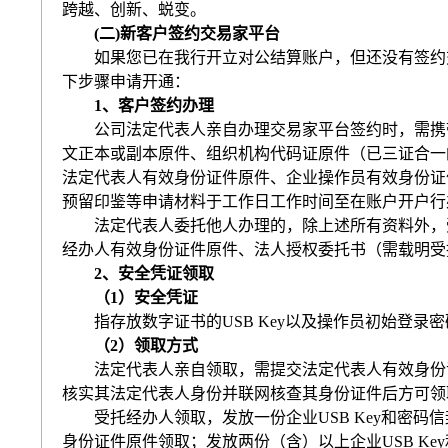
跨越、创新、蜕变。
(
二
)
新客户签约交易家平台
如果您已在我行开立对公结算账户，但还没有签约
下步骤申请开通：
1
、客户签约办理
公司法定代表人亲自办理交易家平台签约时，需携
文正本或副本原件、组织机构代码证原件（已三证合一
法定代表人有效身份证件原件、企业操作员有效身份证
预留印鉴等申请材料于工作日工作时间至在账户开户行
法定代表人委托他人办理的，除上述所有资料外，
经办人有效身份证件原件、法人授权委托书（需载明受
2
、安全凭证领取
（
1
）安全凭证
指存放数字证书的
USB Key
以及操作员初始登录密
（
2
）领取方式
法定代表人亲自领取，需提交法定代表人有效身份
核实其法定代表人身份并联网核查其身份证件后方可领
受托经办人领取，发放一份企业
USB Key
和密码信
身份证件原件领取；发放两份（含）以上企业
USB Key