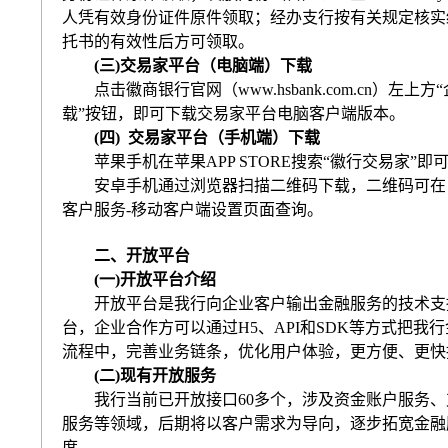
人凭有效身份证件原件领取；经办支行按有关规定核实
托书的有效性后方可领取。
(
三
)
交易家平台（电脑端）下载
点击徽商银行官网（
www.hsbank.com.cn
）左上方“
载”按钮，即可下载交易家平台电脑客户端版本。
(
四
)
交易家平台（手机端）下载
苹果手机在苹果
APP STORE
搜索“徽行交易家”即
安卓手机通过浏览器扫描二维码下载，二维码可在
客户服务
-
移动客户端设置页面查询。
二、开放平台
(
一
)
开放平台介绍
开放平台是我行向企业客户输出金融服务的技术支
台，企业合作方可以通过
H5
、
API
和
SDK
等方式把我行
流程中，完善业务链条，优化用户体验，更方便、更快
(
二
)
现有开放服务
我行当前已开放接口
60
多个，涉及资金账户服务、
服务等领域，后期将以客户需求为导向，逐步拓宽金融
度。