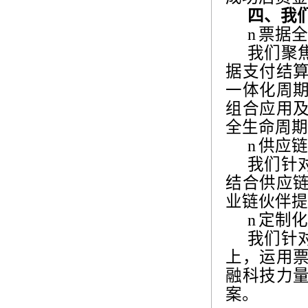
四、我
n
票据全
我们聚
据支付结
一体化周
组合应用
全生命周期
n
供应链
我们针
结合供应
业链伙伴提
n
定制化
我们针
上，运用
融科技力
案。