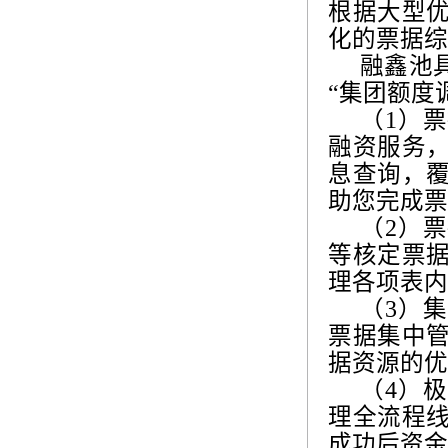
根据大型
化的票据综
融鑫池
“
集团额度
（
1
）票
融资服务
息查询，
助您完成票
（
2
）票
等核定票
理各项表内
（
3
）集
票据集中
据资源的优
（
4
）极
理全流程
成功后资金