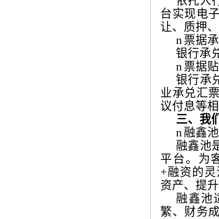
依托人
台实现电
让、质押、
n
票据承
银行承
n
票据贴
银行承
业承兑汇
议付息等相
三、我
n
融鑫池
融鑫池
平台。为
+
融资的灵
资产、提升
融鑫池
繁、财务