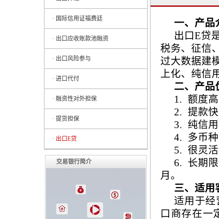
· 国际信用证福费廷
一、产品
出口
E
贷
· 出口应收账款池融资
税务、征信
· 出口风险参与
过大数据建
上化、纯信
· 进口代付
二、产品
1.
额度高
· 融资性对外担保
2.
提款快
· 提货担保
3.
纯信用
4.
多币种
· 出口E贷
5.
很灵活
6.
长期限
交易银行简介
月。
三、适用
适用于经
口商存在一