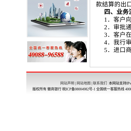
款结算的出
四、业务
1
．客户
2
．审批
3
．客户
4
．我行
5
．进口
网站声明
|
网站地图
|
联系我们
本网站支持IPv
版权所有 徽商银行
皖ICP备08004982号-1
全国统一客服热线 4008