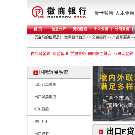
首 页
信息公开
党的建设
个人业务
公司业务
您当前的位置是：
徽商银行首页
>>
交易银行
>>
产品和服务
>
供应链金融
现金管理
票据业务
国内贸易融资
互联网金融
国际贸易融资
· 出口订单融资
· 出口发票融资
· 打包贷款
· 进口押汇
出口E贷
· 出口押汇