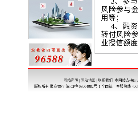
3
、参与
风险参与
用等；
4
、融资
转付风险
业授信额度
网站声明
|
网站地图
|
联系我们
本网站支持IPv
版权所有 徽商银行
皖ICP备08004982号-1
全国统一客服热线 4008