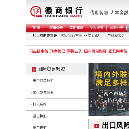
首 页
信息公开
党的建设
个人业务
公司业务
您当前的位置是：
徽商银行首页
>>
交易银行
>>
产品和服务
>
供应链金融
现金管理
票据业务
国内贸易融资
互联网金融
国际贸易融资
· 出口订单融资
· 出口发票融资
· 打包贷款
· 进口押汇
出口风
· 出口押汇