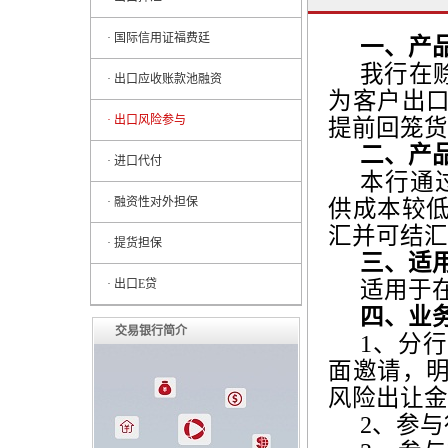
· 国际信用证福费廷
一、产
我行在
· 出口应收账款池融资
为客户出
· 出口风险参与
提前回笼货
二、产
· 进口代付
本行通
· 融资性对外担保
供成本较
汇并可结汇
· 提货担保
三、适
适用于
· 出口E贷
四、业
交易银行简介
1
、分行
面邀请，
风险出让金
2
、参与