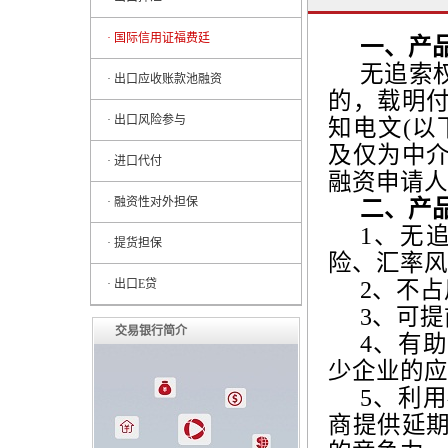
· 国际信用证福费廷
一、产
无追索
· 出口应收账款池融资
的，载明
· 出口风险参与
知电文
(
以
及仅为中
· 进口代付
融资申请人
· 融资性对外担保
二、产
1
、无
· 提货担保
险、汇率风
2
、不占
· 出口E贷
3
、可提
交易银行简介
4
、有助
少企业的应
5
、利用
商提供延