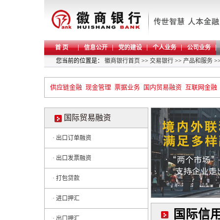
首 页
信息公开
党的建设
个人业务
公司业务
您当前的位置是：
徽商银行首页
>>
交易银行
>>
产品和服务
>
供应链金融
现金管理
票据业务
国内贸易融资
互联网金融
国际贸易融资
· 出口订单融资
· 出口发票融资
· 打包贷款
· 进口押汇
国际信
· 出口押汇