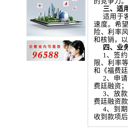
的竞争力。
三、适
适用于
速度。希
险、利率
和核销，以
四、业
1
、签约
限、利率
和《福费廷
2
、申请
费廷融资；
3
、放款
费廷融资款
4
、到期
收到款项后