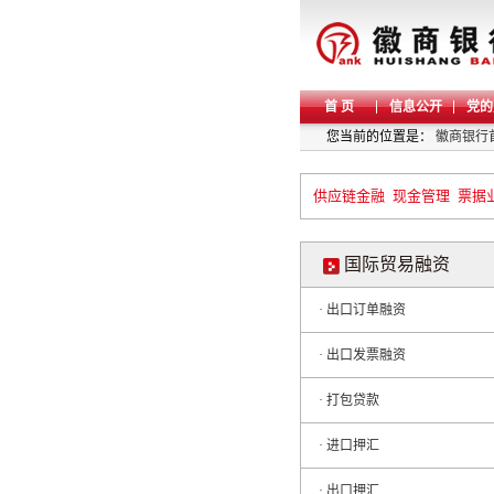
首 页
信息公开
党的
您当前的位置是：
徽商银行
供应链金融
现金管理
票据
国际贸易融资
· 出口订单融资
· 出口发票融资
· 打包贷款
· 进口押汇
· 出口押汇