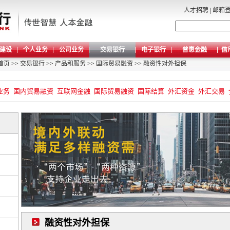
人才招聘
|
邮箱
建设
个人业务
公司业务
交易银行
电子银行
普惠金融
信
首页
>>
交易银行
>>
产品和服务
>>
国际贸易融资
>>
融资性对外担保
业务
国内贸易融资
互联网金融
国际贸易融资
国际结算
外汇资金
外汇交易
融资性对外担保