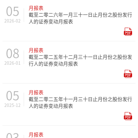
05
月报表
截至二零二六年一月三十一日止月份之股份发行
2026-02
人的证券变动月报表
08
月报表
截至二零二五年十二月三十一日止月份之股份发
2026-01
行人的证券变动月报表
05
月报表
截至二零二五年十一月三十日止月份之股份发行
2025-12
人的证券变动月报表
03
月报表